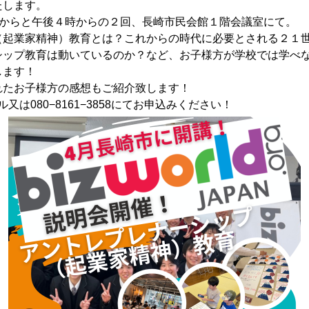
たします。
時からと午後４時からの２回、長崎市民会館１階会議室にて。
（起業家精神）教育とは？これからの時代に必要とされる２１
シップ教育は動いているのか？など、お子様方が学校では学べ
します！
れたお子様方の感想もご紹介致します！
は080−8161−3858にてお申込みください！